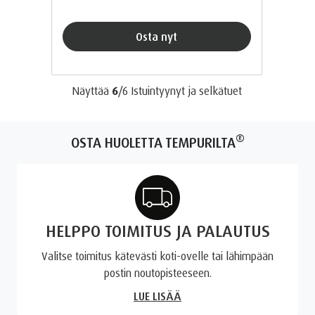
Osta nyt
Näyttää
6
/
6
Istuintyynyt ja selkätuet
®
OSTA HUOLETTA TEMPURILTA
HELPPO TOIMITUS JA PALAUTUS
Valitse toimitus kätevästi koti-ovelle tai lähimpään
postin noutopisteeseen.
LUE LISÄÄ