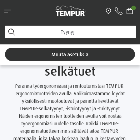
UUTUUS! TEMPUR PRO® Coolquilt -
-
patjamallisto nyt -15 % Hyödynnä
tutustumistarjous >
tuminen ja ergonomia
Pientuotteet
Istuintyynyt ja selkätuet
Näet Suomi-sivuston. Voit muuttaa asetuksiasi milloin
tahansa
Istuintyynyt ja
Muuta asetuksia
selkätuet
Paranna työergonomiaasi ja rentoutumistasi TEMPUR-
ergonomiatuotteiden avulla. Valikoimastamme löydät
yksilöllisesti muotoutuvat ja painetta lievittävät
TEMPUR-selkätyynyt, -istuintyynyt ja -tukityynyt.
Näiden ergonomisten tuotteiden avulla voit nostaa
työergonomiasi uudelle tasolle. Kaikki TEMPUR-
ergonomiatuotteemme sisältävät aitoa TEMPUR-
materiaalia, joka takaa korkean laadun ja kestävyyden.