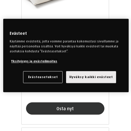
Evästeet
Käytämme evästeitä, jotta voimme parantaa kokemustasi sivuillamme ja
TEMPUR Long Hug - vartalotyyny
näyttää personoitua sisältöä. Voit hyväksyä kaikki evästeet tai muokata
asetuksia kohdasta ”Evästeasetukset”.
Yksityisyys ja evästeilmoitus
Evästeasetukset
Hyväksy kaikki evästeet
285,00 €
Osta nyt