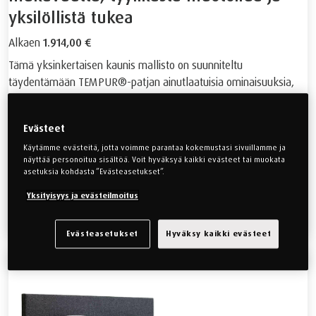
yksilöllistä tukea
Alkaen
1.914,00 €
Tämä yksinkertaisen kaunis mallisto on suunniteltu
täydentämään TEMPUR®-patjan ainutlaatuisia ominaisuuksia,
minkä ansiosta nukut yhä ergonomisemmin.
Tyylikäs muotoilu ja ensiluokkainen laatu
Evästeet
Helppo kasaus ilman työkaluja
Käytämme evästeitä, jotta voimme parantaa kokemustasi sivuillamme ja
näyttää personoitua sisältöä. Voit hyväksyä kaikki evästeet tai muokata
Saatavilla myös ilman päätyä
asetuksia kohdasta ”Evästeasetukset”.
5 vuoden takuu
Yksityisyys ja evästeilmoitus
TUTUSTU BREAK -SÄNKYMALLISTOON
Evästeasetukset
Hyväksy kaikki evästeet