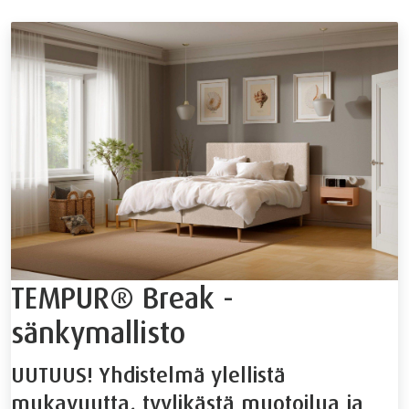
TEMPUR® Break -
sänkymallisto
UUTUUS! Yhdistelmä ylellistä
mukavuutta, tyylikästä muotoilua ja