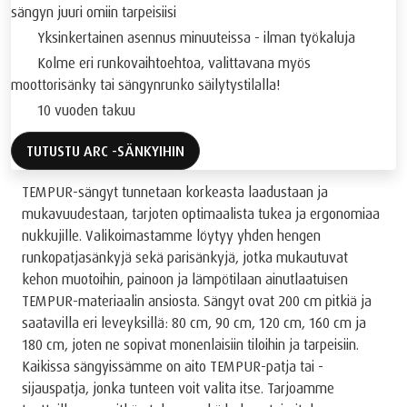
sängyn juuri omiin tarpeisiisi
Yksinkertainen asennus minuuteissa - ilman työkaluja
Kolme eri runkovaihtoehtoa, valittavana myös
moottorisänky tai sängynrunko säilytystilalla!
10 vuoden takuu
TUTUSTU ARC -SÄNKYIHIN
TEMPUR-sängyt tunnetaan korkeasta laadustaan ja
mukavuudestaan, tarjoten optimaalista tukea ja ergonomiaa
nukkujille. Valikoimastamme löytyy yhden hengen
runkopatjasänkyjä sekä parisänkyjä, jotka mukautuvat
kehon muotoihin, painoon ja lämpötilaan ainutlaatuisen
TEMPUR-materiaalin ansiosta. Sängyt ovat 200 cm pitkiä ja
saatavilla eri leveyksillä: 80 cm, 90 cm, 120 cm, 160 cm ja
180 cm, joten ne sopivat monenlaisiin tiloihin ja tarpeisiin.
Kaikissa sängyissämme on aito TEMPUR-patja tai -
sijauspatja, jonka tunteen voit valita itse. Tarjoamme