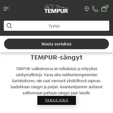
UUTUUS! TEMPUR PRO® Coolquilt -
-
patjamallisto nyt -15 % Hyödynnä
tutustumistarjous >
Näet Suomi-sivuston. Voit muuttaa asetuksiasi milloin
tahansa
Muuta asetuksia
TEMPUR-sängyt
TEMPUR-valikoimassa on erikokoisia ja erityylisiä
sänkymallistoja. Varaa aika nukkumisergonomian
kartoitukseen, niin saat varmasti yksilöllisesti sopivan,
laadukkaan sängyn ja patjan. Asiantuntijamme auttavat
valitsemaan parhaan sängyn juuri Sinulle.
VARAA AIKA