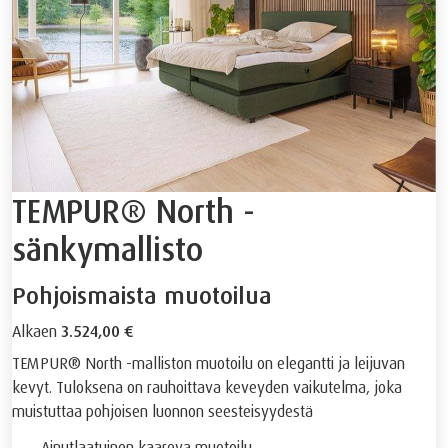
TEMPUR® North -
sänkymallisto
Pohjoismaista muotoilua
Alkaen
3.524,00 €
TEMPUR® North -malliston muotoilu on elegantti ja leijuvan
kevyt. Tuloksena on rauhoittava keveyden vaikutelma, joka
muistuttaa pohjoisen luonnon seesteisyydestä
Ainutlaatuinen kaareva muotoilu