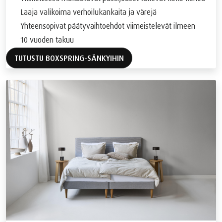
Laaja valikoima verhoilukankaita ja värejä
Yhteensopivat päätyvaihtoehdot viimeistelevät ilmeen
10 vuoden takuu
TUTUSTU BOXSPRING-SÄNKYIHIN