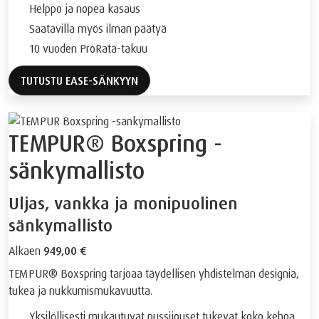
Helppo ja nopea kasaus
Saatavilla myös ilman päätyä
10 vuoden ProRata-takuu
TUTUSTU EASE-SÄNKYYN
TEMPUR® Boxspring -
sänkymallisto
Uljas, vankka ja monipuolinen
sänkymallisto
Alkaen
949,00 €
TEMPUR® Boxspring tarjoaa täydellisen yhdistelmän designia,
tukea ja nukkumismukavuutta.
Yksilöllisesti mukautuvat pussijouset tukevat koko kehoa