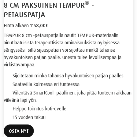
®
8 CM PAKSUINEN TEMPUR
-
PETAUSPATJA
Hinta alkaen
1158,00€
TEMPUR 8 cm -petauspatjalla nautit TEMPUR-materiaalin
ainutlaatuisista terapeuttisista ominaisuuksista nykyisessä
sängyssäsi, sillä sijauspatjan voi sijoittaa minkä tahansa
hyväkuntoisen patjan päälle. Unesta tulee levollisempaa ja
virkistävämpää.
Sijoitetaan minkä tahansa hyväkuntoisen patjan päälles
Saatavilla kolmessa eri tunteessa
Viilentävä SmartCool -päällinen, joka pitää tunteen raikkaan
viileänä läpi yön.
Helppo toimitus koti-ovelle
15 vuoden takuu
OSTA NYT