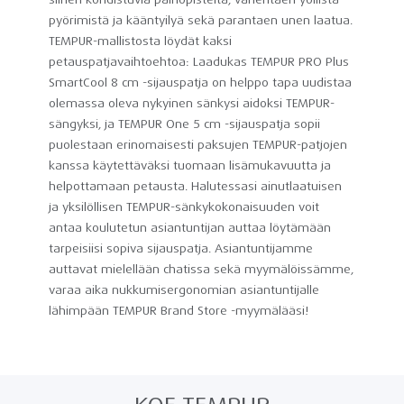
pyörimistä ja kääntyilyä sekä parantaen unen laatua.
TEMPUR-mallistosta löydät kaksi
petauspatjavaihtoehtoa: Laadukas TEMPUR PRO Plus
SmartCool 8 cm -sijauspatja on helppo tapa uudistaa
olemassa oleva nykyinen sänkysi aidoksi TEMPUR-
sängyksi, ja TEMPUR One 5 cm -sijauspatja sopii
puolestaan erinomaisesti paksujen TEMPUR-patjojen
kanssa käytettäväksi tuomaan lisämukavuutta ja
helpottamaan petausta. Halutessasi ainutlaatuisen
ja yksilöllisen TEMPUR-sänkykokonaisuuden voit
antaa koulutetun asiantuntijan auttaa löytämään
tarpeisiisi sopiva sijauspatja. Asiantuntijamme
auttavat mielellään chatissa sekä myymälöissämme,
varaa aika nukkumisergonomian asiantuntijalle
lähimpään TEMPUR Brand Store -myymälääsi!