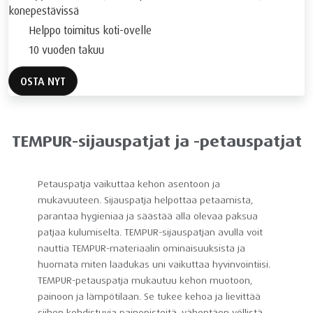
konepestävissä
Helppo toimitus koti-ovelle
10 vuoden takuu
OSTA NYT
TEMPUR-sijauspatjat ja -petauspatjat
Petauspatja vaikuttaa kehon asentoon ja
mukavuuteen. Sijauspatja helpottaa petaamista,
parantaa hygieniaa ja säästää alla olevaa paksua
patjaa kulumiselta. TEMPUR-sijauspatjan avulla voit
nauttia TEMPUR-materiaalin ominaisuuksista ja
huomata miten laadukas uni vaikuttaa hyvinvointiisi.
TEMPUR-petauspatja mukautuu kehon muotoon,
painoon ja lämpötilaan. Se tukee kehoa ja lievittää
siihen kohdistuvia painopisteitä, vähentäen yöllistä