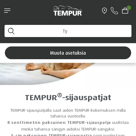
KAMPANJA! Comfort SmartCool™ -
-
tyynyt 199 € Osta nyt >
Näet Suomi-sivuston. Voit muuttaa asetuksiasi milloin
tahansa
Muuta asetuksia
®
TEMPUR
-sijauspatjat
TEMPUR-sijauspatjalla saat aidon TEMPUR-kokemuksen millä
tahansa vuoteella.
8 senttimetrin paksuinen TEMPUR-sijauspatja
uudistaa
minkä tahansa sängyn aidoksi TEMPUR-sängyksi.
5 cm paksuinen TEMPUR-sijauspatja
sopii puolestaan