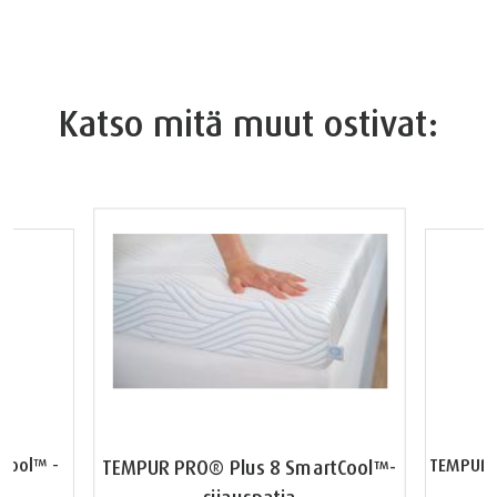
Katso mitä muut ostivat:
Cool™ -
TEMPUR 
TEMPUR PRO® Plus 8 SmartCool™-
sijauspatja