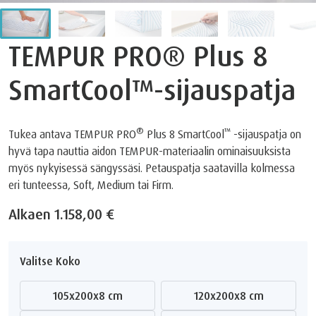
TEMPUR PRO® Plus 8
SmartCool™-sijauspatja
®️
™️
Tukea antava TEMPUR PRO
Plus 8 SmartCool
-sijauspatja on
hyvä tapa nauttia aidon TEMPUR-materiaalin ominaisuuksista
myös nykyisessä sängyssäsi. Petauspatja saatavilla kolmessa
eri tunteessa, Soft, Medium tai Firm.
Alkaen
1.158,00 €
Valitse Koko
105x200x8 cm
120x200x8 cm