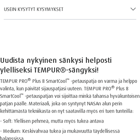
USEIN KYSYTYT KYSYMYKSET
Uudista nykyinen sänkysi helposti
ylelliseksi TEMPUR®️-sängyksi!
®️
™️
TEMPUR PRO
Plus 8 SmartCool
-petauspatja on varma ja helppo
®️
valinta, kun päivität sijauspatjasi uuteen. TEMPUR PRO
Plus 8
™️
SmartCool
-petauspatjan voi sijoittaa minkä tahansa hyväkuntoisen
patjan päälle. Materiaali, joka on syntynyt NASAn alun perin
kehittämästä tekniikasta on nyt saatavilla myös eri tuen tunteilla:
- Soft: Ylellisen pehmeä, mutta myös tukea antava
- Medium: Keskivahvaa tukea ja mukavuutta täydellisessä
balanssissa.