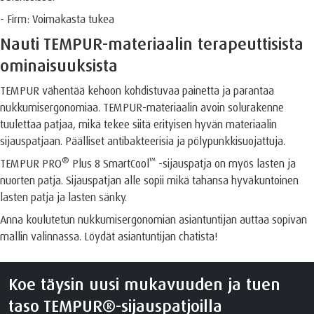
- Firm: Voimakasta tukea
Nauti TEMPUR-materiaalin terapeuttisista
ominaisuuksista
TEMPUR vähentää kehoon kohdistuvaa painetta ja parantaa
nukkumisergonomiaa. TEMPUR-materiaalin avoin solurakenne
tuulettaa patjaa, mikä tekee siitä erityisen hyvän materiaalin
sijauspatjaan. Päälliset antibakteerisia ja pölypunkkisuojattuja.
®️
™️
TEMPUR PRO
Plus 8 SmartCool
-sijauspatja on myös lasten ja
nuorten patja. Sijauspatjan alle sopii mikä tahansa hyväkuntoinen
lasten patja ja lasten sänky.
Anna koulutetun nukkumisergonomian asiantuntijan auttaa sopivan
mallin valinnassa. Löydät asiantuntijan chatista!
Koe täysin uusi mukavuuden ja tuen
taso TEMPUR®-sijauspatjoilla