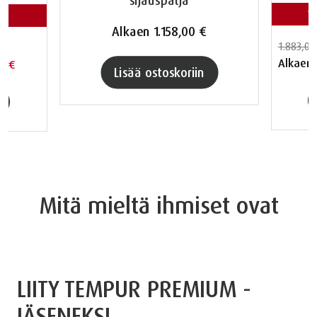
V
Alkaen
1.158,00 €
1.883,00
Alkaen
00 €
Lisää ostoskoriin
Mitä mieltä ihmiset ovat
LIITY TEMPUR PREMIUM -
JÄSENEKSI