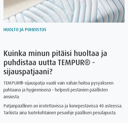
HUOLTO JA PUHDISTUS
Kuinka minun pitäisi huoltaa ja
puhdistaa uutta TEMPUR®️ -
sijauspatjaani?
TEMPUR®-sijauspatja vaatii vain vähän hoitoa pysyäkseen
puhtaana ja hygieenisenä – helposti pestävien päällisten
ansiosta.
Patjanpäällinen on irrotettavissa ja konepestävissä 40 asteessa.
Tarkista aina tuotekohtainen pesuohje päällisen pesulapusta.