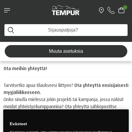
KAMPANJA! Comfort SmartCool™
-
-tyynyt 199 € Osta nyt >
Tarvitsetko apua?
Näet Suomi-sivuston. Voit muuttaa asetuksiasi milloin
tahansa
Muuta asetuksia
Ota meihin yhteyttä!
Tarvitsetko apua tilaukseesi liittyen?
Ota yhteyttä ensisijaisesti
myyjäliikkeeseen.
Onko sinulla mielessä jokin projekti tai kampanja, jossa näkisit
meidät yhteistyökumppaneina? Ota yhteyttä sähköpostitse
info@tempur.fi, tai alla olevien yhteystietojen kautta.
Asiakaspalvelu & maahantuonti Tempur Sealy Suomi Oy
Evästeet