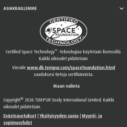
ASIAKKAILLEMME
™
Certified Space Technology
-teknologiaa käytetään lisenssillä.
Kaikki oikeudet pidätetään.
Vieraile
www.dk.tempur.com/spacefoundation.html
saadaksesi tietoja sertifioinnista.
Maan valinta
©
Copyright
2026 TEMPUR Sealy International Limited. Kaikki
oikeudet pidätetään.
Evästeasetukset
|
Yksityisyyden suoja
|
Myynti- ja
sopimusehdot