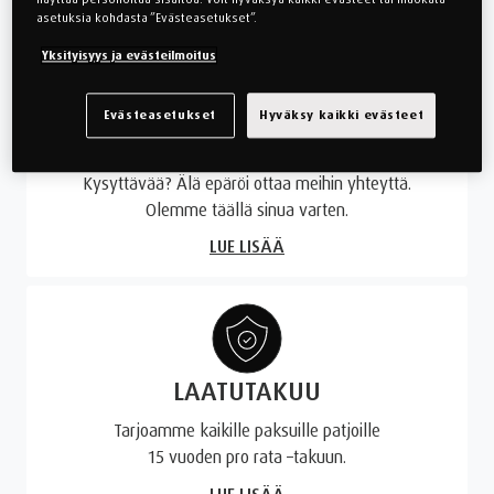
asetuksia kohdasta ”Evästeasetukset”.
Yksityisyys ja evästeilmoitus
Evästeasetukset
Hyväksy kaikki evästeet
ASIAKASPALVELU
Kysyttävää? Älä epäröi ottaa meihin yhteyttä.
Olemme täällä sinua varten.
LUE LISÄÄ
LAATUTAKUU
Tarjoamme kaikille paksuille patjoille
15 vuoden pro rata –takuun.