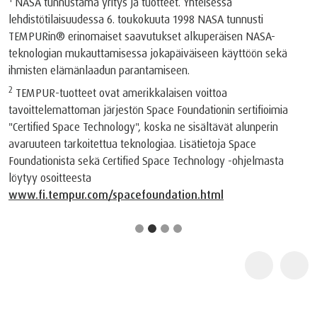
NASA tunnustama yritys ja tuotteet. Yhteisessä
lehdistötilaisuudessa 6. toukokuuta 1998 NASA tunnusti
TEMPURin®️ erinomaiset saavutukset alkuperäisen NASA-
teknologian mukauttamisessa jokapäiväiseen käyttöön sekä
ihmisten elämänlaadun parantamiseen.
2
TEMPUR-tuotteet ovat amerikkalaisen voittoa
tavoittelemattoman järjestön Space Foundationin sertifioimia
"Certified Space Technology", koska ne sisältävät alunperin
avaruuteen tarkoitettua teknologiaa. Lisätietoja Space
Foundationista sekä Certified Space Technology -ohjelmasta
löytyy osoitteesta
www.fi.tempur.com/spacefoundation.html