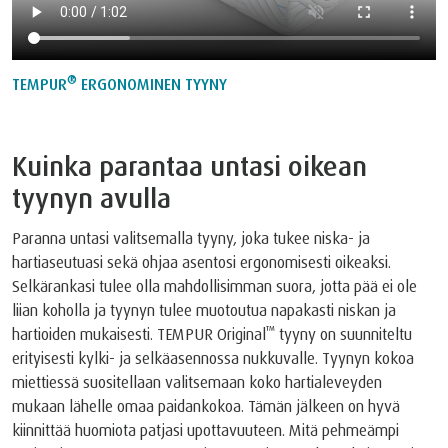
®
TEMPUR
ERGONOMINEN TYYNY
Kuinka parantaa untasi oikean
tyynyn avulla
Paranna untasi valitsemalla tyyny, joka tukee niska- ja
hartiaseutuasi sekä ohjaa asentosi ergonomisesti oikeaksi.
Selkärankasi tulee olla mahdollisimman suora, jotta pää ei ole
liian koholla ja tyynyn tulee muotoutua napakasti niskan ja
™
hartioiden mukaisesti. TEMPUR Original
tyyny on suunniteltu
erityisesti kylki- ja selkäasennossa nukkuvalle. Tyynyn kokoa
miettiessä suositellaan valitsemaan koko hartialeveyden
mukaan lähelle omaa paidankokoa. Tämän jälkeen on hyvä
kiinnittää huomiota patjasi upottavuuteen. Mitä pehmeämpi