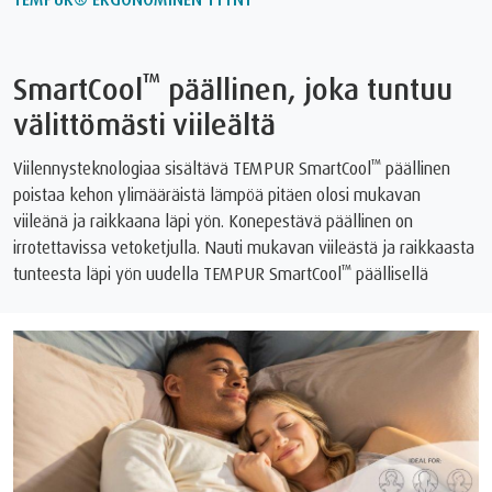
™
SmartCool
päällinen, joka tuntuu
välittömästi viileältä
™
Viilennysteknologiaa sisältävä TEMPUR SmartCool
päällinen
poistaa kehon ylimääräistä lämpöä pitäen olosi mukavan
viileänä ja raikkaana läpi yön. Konepestävä päällinen on
irrotettavissa vetoketjulla. Nauti mukavan viileästä ja raikkaasta
™
tunteesta läpi yön uudella TEMPUR SmartCool
päällisellä