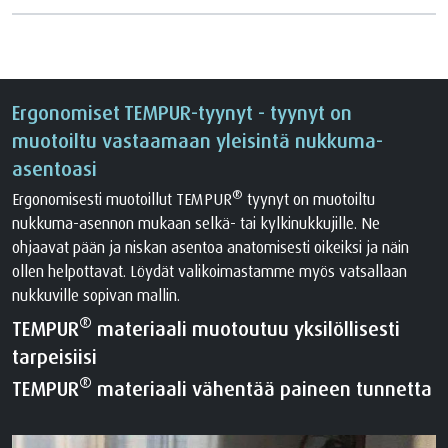
Ergonomiset TEMPUR-tyynyt - tyynyt on
muotoiltu vastaamaan yleisintä nukkuma-
asentoasi
®
Ergonomisesti muotoillut TEMPUR
tyynyt on muotoiltu
nukkuma-asennon mukaan selkä- tai kylkinukkujille. Ne
ohjaavat pään ja niskan asentoa anatomisesti oikeiksi ja näin
ollen helpottavat. Löydät valikoimastamme myös vatsallaan
nukkuville sopivan mallin.
®
TEMPUR
materiaali muotoutuu yksilöllisesti
tarpeisiisi
®
TEMPUR
materiaali vähentää paineen tunnetta