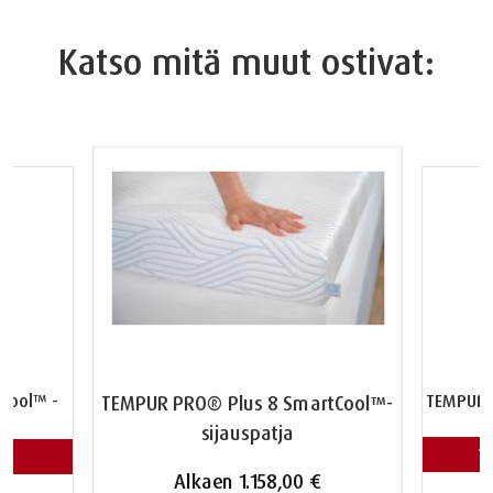
Katso mitä muut ostivat:
Cool™ -
TEMPUR 
TEMPUR PRO® Plus 8 SmartCool™-
sijauspatja
V
Alkaen
1.158,00 €