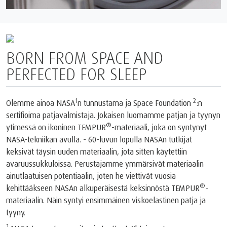
BORN FROM SPACE AND
PERFECTED FOR SLEEP
1
2
Olemme ainoa NASA
n tunnustama ja Space Foundation
:n
sertifioima patjavalmistaja. Jokaisen luomamme patjan ja tyynyn
®
ytimessä on ikoninen TEMPUR
-materiaali, joka on syntynyt
NASA-tekniikan avulla. - 60-luvun lopulla NASAn tutkijat
keksivät täysin uuden materiaalin, jota sitten käytettiin
avaruussukkuloissa. Perustajamme ymmärsivät materiaalin
ainutlaatuisen potentiaalin, joten he viettivät vuosia
®
kehittääkseen NASAn alkuperäisestä keksinnöstä TEMPUR
-
materiaalin. Näin syntyi ensimmäinen viskoelastinen patja ja
tyyny.
1