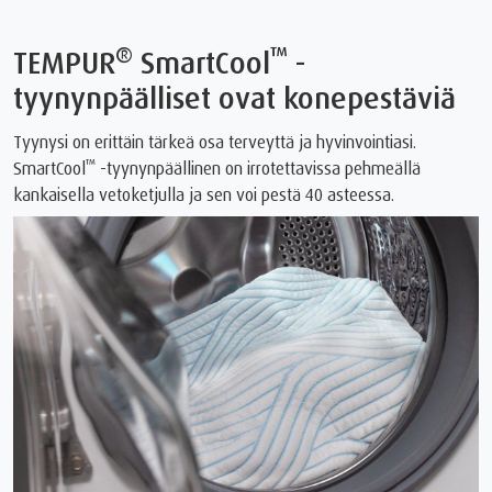
®
™
TEMPUR
SmartCool
-
tyynynpäälliset ovat konepestäviä
Tyynysi on erittäin tärkeä osa terveyttä ja hyvinvointiasi.
™
SmartCool
-tyynynpäällinen on irrotettavissa pehmeällä
kankaisella vetoketjulla ja sen voi pestä 40 asteessa.