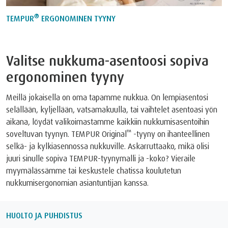
®
TEMPUR
ERGONOMINEN TYYNY
Valitse nukkuma-asentoosi sopiva
ergonominen tyyny
Meillä jokaisella on oma tapamme nukkua. On lempiasentosi
selällään, kyljellään, vatsamakuulla, tai vaihtelet asentoasi yön
aikana, löydät valikoimastamme kaikkiin nukkumisasentoihin
™
soveltuvan tyynyn. TEMPUR Original
-tyyny on ihanteellinen
selkä- ja kylkiasennossa nukkuville. Askarruttaako, mikä olisi
juuri sinulle sopiva TEMPUR-tyynymalli ja -koko? Vieraile
myymälässämme tai keskustele chatissa koulutetun
nukkumisergonomian asiantuntijan kanssa.
HUOLTO JA PUHDISTUS