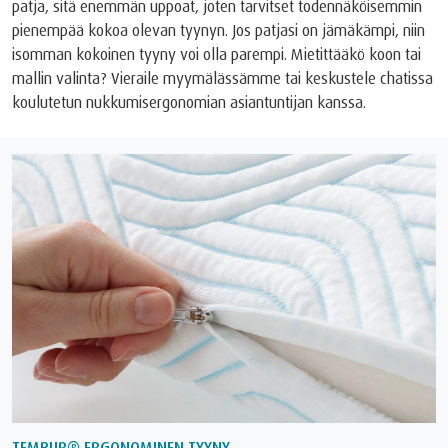
patja, sitä enemmän uppoat, joten tarvitset todennäköisemmin
pienempää kokoa olevan tyynyn. Jos patjasi on jämäkämpi, niin
isomman kokoinen tyyny voi olla parempi. Mietittääkö koon tai
mallin valinta? Vieraile myymälässämme tai keskustele chatissa
koulutetun nukkumisergonomian asiantuntijan kanssa.
TEMPUR® ERGONOMINEN TYYNY