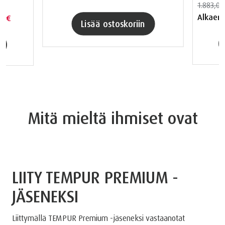
1.883,00
Alkaen
00 €
Lisää ostoskoriin
Mitä mieltä ihmiset ovat
LIITY TEMPUR PREMIUM -
JÄSENEKSI
Liittymällä TEMPUR Premium -jäseneksi vastaanotat