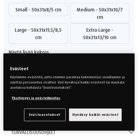
Small - 50x31x8/5 cm
Medium - 50x31x10/7
cm
Large - 50x31x11,5/8,5
Extra Large -
cm
50x31x13/10 cm
Näytä lisää kokoja
Alkaen
159,00 €
Evästeet
Käytämme evästeitä, jotta voimme parantaa kokemustasi sivuillamme ja
näyttää personoitua sisältöä. Voit hyväksyä kaikki evästeet tai muokata
MÄÄRÄ
asetuksia kohdasta ”Evästeasetukset”.
Yksityisyys ja evästeilmoitus
Lisää ostoskoriin
Evästeasetukset
Hyväksy kaikki evästeet
TURVALLISUUSOHJEET