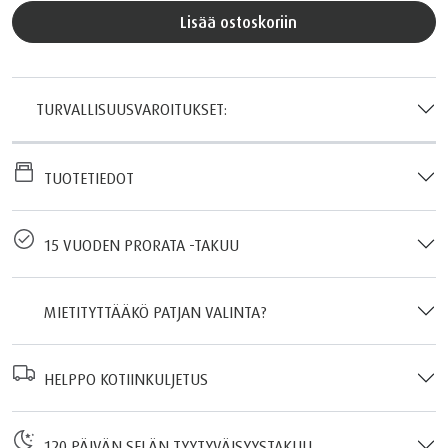
Lisää ostoskoriin
TURVALLISUUSVAROITUKSET:
TUOTETIEDOT
15 VUODEN PRORATA -TAKUU
MIETITYTTÄÄKÖ PATJAN VALINTA?
HELPPO KOTIINKULJETUS
120 PÄIVÄN SELÄN TYYTYVÄISYYSTAKUU