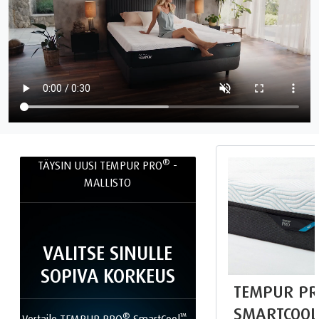
®
TÄYSIN UUSI TEMPUR PRO
-
MALLISTO
VALITSE SINULLE
SOPIVA KORKEUS
TEMPUR PR
SMARTCOOL
®
™
Vertaile TEMPUR PRO
SmartCool
-