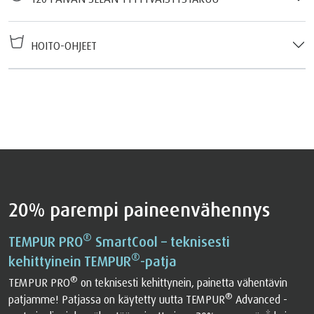
HOITO-OHJEET
20% parempi paineenvähennys
®
TEMPUR PRO
SmartCool – teknisesti
®
kehittyinein TEMPUR
-patja
®
TEMPUR PRO
on teknisesti kehittynein, painetta vähentävin
®
patjamme! Patjassa on käytetty uutta TEMPUR
Advanced -