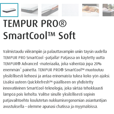
TEMPUR PRO®
SmartCool™ Soft
Valmistaudu viileämpiin ja palauttavampiin uniin täysin uudella
TEMPUR PRO SmartCool -patjalla! Patjassa on käytetty uutta
TEMPUR®️ Advanced -materiaalia, joka vähentää jopa 20%
enemmän* painetta. TEMPUR PRO®️ SmartCool™️ muotoutuu
yksilöllisesti kehoosi ja antaa erinomaista tukea koko yön ajaksi.
Lisäksi uuteen QuickRefresh™️-päälliseen on yhdistetty
innovatiivinen SmartCool-teknologia, joka siirtää tehokkaasti
lämpöä pois keholta. Valitse sinulle yksilöllisesti sopivin
patjavaihtoehto koulutetun nukkumisergonomian asiantuntijan
avustuksella – olemme apunasi chatissa ja myymälöissä.