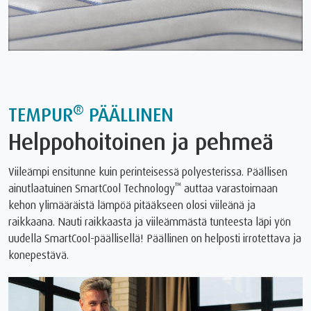
®
TEMPUR
PÄÄLLINEN
Helppohoitoinen ja pehmeä
Viileämpi ensitunne kuin perinteisessä polyesterissa. Päällisen
™
ainutlaatuinen SmartCool Technology
auttaa varastoimaan
kehon ylimääräistä lämpöä pitääkseen olosi viileänä ja
raikkaana. Nauti raikkaasta ja viileämmästä tunteesta läpi yön
uudella SmartCool-päällisellä! Päällinen on helposti irrotettava ja
konepestävä.