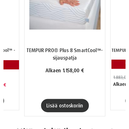
TEMPUR PRO® Plus 8 SmartCool™-
Cool™ -
TEMPUR 
sijauspatja
V
Alkaen
1.158,00 €
1.883,00
Alkaen
00 €
Lisää ostoskoriin