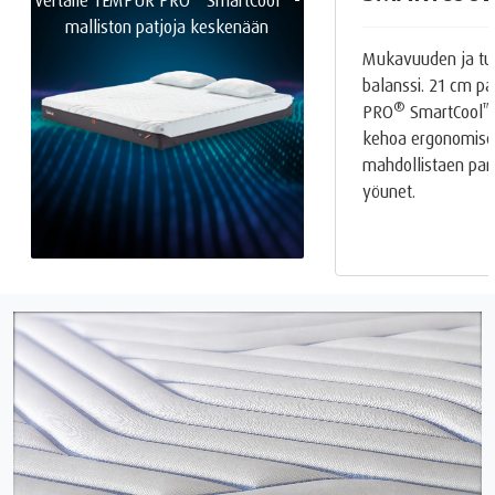
malliston patjoja keskenään
Mukavuuden ja tue
balanssi. 21 cm 
®
™
PRO
SmartCool
kehoa ergonomise
mahdollistaen par
yöunet.