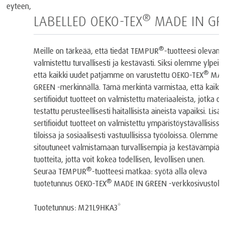
®
LABELLED OEKO-TEX
MADE IN GREEN
®
Meille on tärkeää, että tiedät TEMPUR
-tuotteesi olevan
valmistettu turvallisesti ja kestävästi. Siksi olemme ylpeitä siitä,
®
että kaikki uudet patjamme on varustettu OEKO-TEX
MADE IN
GREEN -merkinnällä. Tämä merkintä varmistaa, että kaikki
sertifioidut tuotteet on valmistettu materiaaleista, jotka on
testattu perusteellisesti haitallisista aineista vapaiksi. Lisäksi
sertifioidut tuotteet on valmistettu ympäristöystävällisissä
tiloissa ja sosiaalisesti vastuullisissa työoloissa. Olemme
sitoutuneet valmistamaan turvallisempia ja kestävämpiä
tuotteita, jotta voit kokea todellisen, levollisen unen.
®
Seuraa TEMPUR
-tuotteesi matkaa: syötä alla oleva
®
tuotetunnus OEKO-TEX
MADE IN GREEN -verkkosivustolle.
Tuotetunnus: M21L9HKA3*