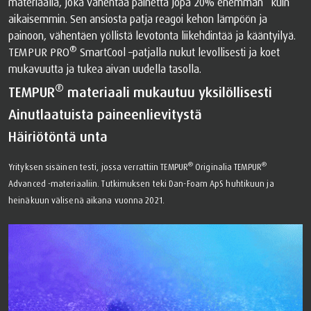
materiaalia, joka vähentää painetta jopa 20% enemmän* kuin
aikaisemmin. Sen ansiosta patja reagoi kehon lämpöön ja
painoon, vähentäen yöllistä levotonta liikehdintää ja kääntyilyä.
®
TEMPUR PRO
SmartCool –patjalla nukut levollisesti ja koet
mukavuutta ja tukea aivan uudella tasolla.
®
TEMPUR
materiaali mukautuu yksilöllisesti
Ainutlaatuista paineenlievitystä
Häiriötöntä unta
®
®
Yrityksen sisäinen testi, jossa verrattiin TEMPUR
Originalia TEMPUR
Advanced -materiaaliin. Tutkimuksen teki Dan-Foam ApS huhtikuun ja
heinäkuun välisenä aikana vuonna 2021.