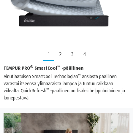
1
2
3
4
®
™
TEMPUR PRO
SmartCool
-päällinen
™
Ainutlaatuisen SmartCool Technologian
ansiosta päällinen
varastoi itseensä ylimääräistä lämpöä ja tuntuu raikkaan
™
viileältä. QuickRefresh
-päällinen on lisäksi helppohoitoinen ja
konepestävä.