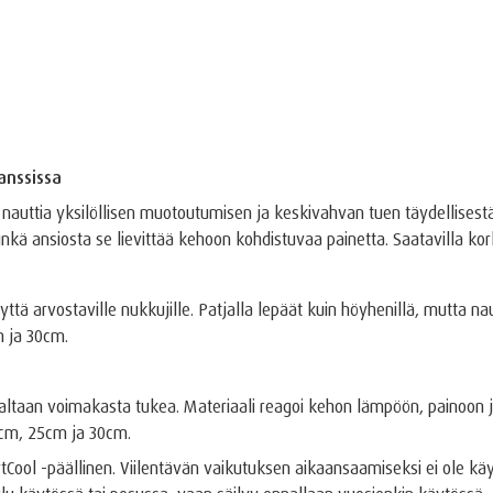
anssissa
t nauttia yksilöllisen muotoutumisen ja keskivahvan tuen täydellis
inkä ansiosta se lievittää kehoon kohdistuvaa painetta. Saatavilla k
tä arvostaville nukkujille. Patjalla lepäät kuin höyhenillä, mutta 
m ja 30cm.
tjaltaan voimakasta tukea. Materiaali reagoi kehon lämpöön, painoon 
1cm, 25cm ja 30cm.
Cool -päällinen. Viilentävän vaikutuksen aikaansaamiseksi ei ole kä