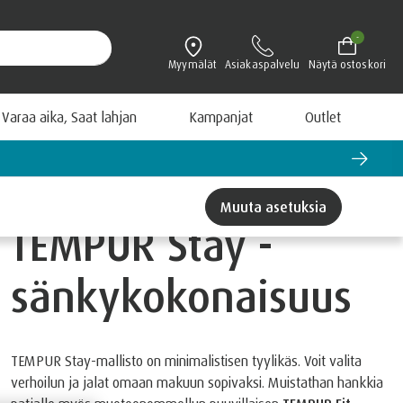
-
Myymälät
Asiakaspalvelu
Näytä ostoskori
Varaa aika, Saat lahjan
Kampanjat
Outlet
nä tutustumistarjous >
Muuta asetuksia
TEMPUR Stay -
sänkykokonaisuus
TEMPUR Stay-mallisto on minimalistisen tyylikäs. Voit valita
verhoilun ja jalat omaan makuun sopivaksi. Muistathan hankkia