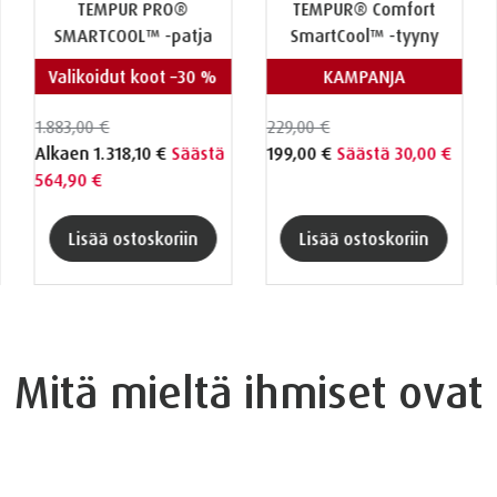
TEMPUR PRO®
TEMPUR® Comfort
SMARTCOOL™ -patja
SmartCool™ -tyyny
Valikoidut koot –30 %
KAMPANJA
1.883,00 €
229,00 €
Alkaen
1.318,10 €
Säästä
199,00 €
Säästä 30,00 €
564,90 €
Lisää ostoskoriin
Lisää ostoskoriin
Mitä mieltä ihmiset ovat