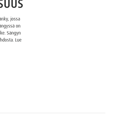
SUUS
nky, jossa
sängyssä on
yke. Sängyn
ehdosta. Lue