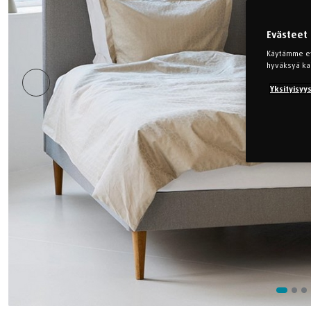
Evästeet
Käytämme evä
hyväksyä ka
Yksityisyy