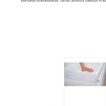
luontaisia ominaisuuksia. Tämän ansiosta vaikutus ei k