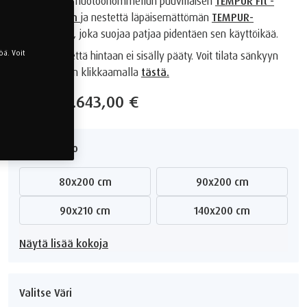
patjalle myös muotoonommellun puuvillaisen
TEMPUR Fit -
joustolakanan
ja nestettä läpäisemättömän
TEMPUR-
suojalakanan
, joka suojaa patjaa pidentäen sen käyttöikää.
ä. Voit
Huomioithan, että hintaan ei sisälly pääty. Voit tilata sänkyyn
sopivan päädyn klikkaamalla
tästä.
Alkaen
2.643,00 €
Valitse Koko
80x200 cm
90x200 cm
90x210 cm
140x200 cm
Näytä lisää kokoja
Valitse Väri