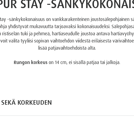
PUR STAY -SÄNKYKOKONAI
ay -sänkykokonaisuus on vankkarakenteinen joustosälepohjainen sä
ohja yhdistyvät mukavuutta tarjoavaksi kokonaisuudeksi. Sälepohja
 ristiselän tuki ja pehmeä, hartiaseudulle joustoa antava hartiavyöh
 voit valita tyyliisi sopivan vaihtoehdon viidestä erilaisesta värivaihto
lisää patjavaihtoehdoista alta.
Rungon korkeus
on 14 cm, ei sisällä patjaa tai jalkoja.
N SEKÄ KORKEUDEN