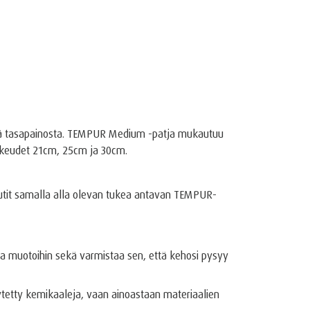
estä tasapainosta. TEMPUR Medium -patja mukautuu
orkeudet 21cm, 25cm ja 30cm.
nautit samalla alla olevan tukea antavan TEMPUR-
ja muotoihin sekä varmistaa sen, että kehosi pysyy
ytetty kemikaaleja, vaan ainoastaan materiaalien