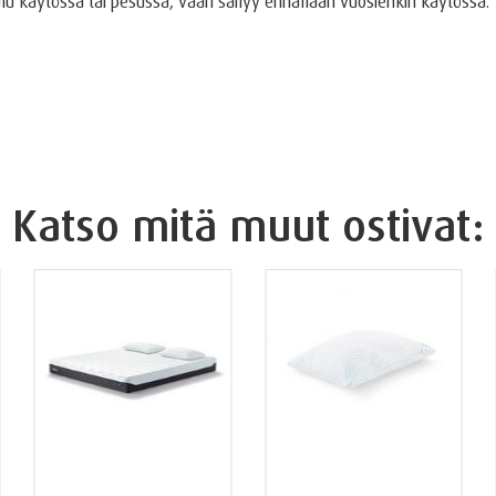
ulu käytössä tai pesussa, vaan säilyy ennallaan vuosienkin käytössä.
Katso mitä muut ostivat: