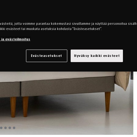
steitä, jotta voimme parantaa kokemustasi sivuillamme ja näyttää personoitua sisältö
ikki evästeet tai muokata asetuksia kohdasta ”Evästeasetukset”.
s ja evästeilmoitus
Evästeasetukset
Hyväksy kaikki evästeet