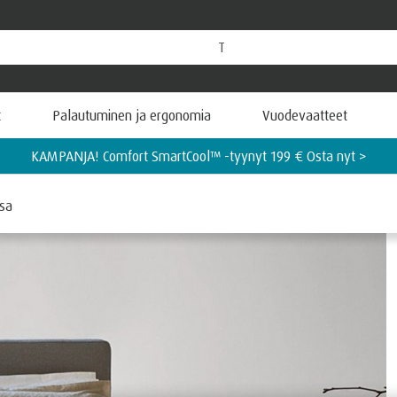
t
Palautuminen ja ergonomia
Vuodevaatteet
UUTUUS! TEMPUR PRO® Coolquilt -patjamallisto nyt -15 % Hyödyn
nsa