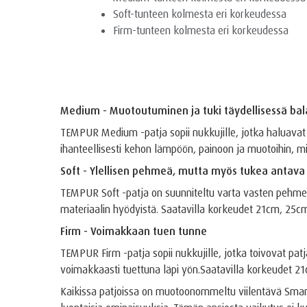
Soft-tunteen kolmesta eri korkeudessa
Firm-tunteen kolmesta eri korkeudessa
Medium - Muotoutuminen ja tuki täydellisessä bal
TEMPUR Medium -patja sopii nukkujille, jotka haluava
ihanteellisesti kehon lämpöön, painoon ja muotoihin, m
Soft - Ylellisen pehmeä, mutta myös tukea antava
TEMPUR Soft -patja on suunniteltu varta vasten pehmeyt
materiaalin hyödyistä. Saatavilla korkeudet 21cm, 25c
Firm - Voimakkaan tuen tunne
TEMPUR Firm -patja sopii nukkujille, jotka toivovat pa
voimakkaasti tuettuna läpi yön.Saatavilla korkeudet 2
Kaikissa patjoissa on muotoonommeltu viilentävä Smart