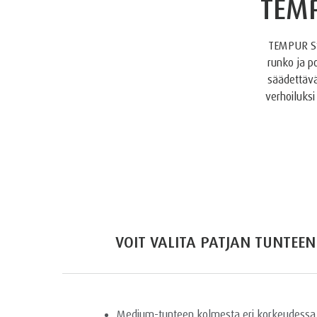
TEM
TEMPUR St
runko ja p
säädettävä
verhoiluksi
VOIT VALITA PATJAN TUNTEE
Medium-tunteen kolmesta eri korkeudessa