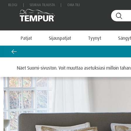
BLOGI
|
SEURAA TILAUSTA
|
OMA TILI
Patjat
Sijauspatjat
Tyynyt
Sängy
Etusivu
Sängyt
Näet Suomi-sivuston. Voit muuttaa asetuksiasi milloin taha