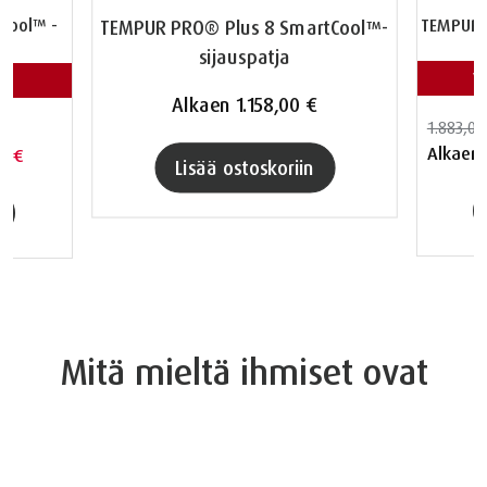
Cool™ -
TEMPUR 
TEMPUR PRO® Plus 8 SmartCool™-
sijauspatja
V
Alkaen
1.158,00 €
1.883,00
Alkaen
00 €
Lisää ostoskoriin
Mitä mieltä ihmiset ovat