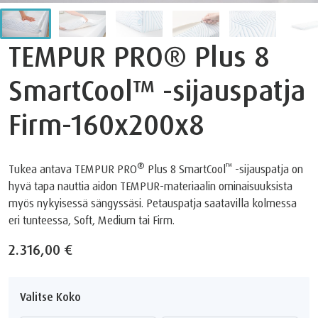
TEMPUR PRO®️ Plus 8
SmartCool™️ -sijauspatja
Firm-160x200x8
®️
™️
Tukea antava TEMPUR PRO
Plus 8 SmartCool
-sijauspatja on
hyvä tapa nauttia aidon TEMPUR-materiaalin ominaisuuksista
myös nykyisessä sängyssäsi. Petauspatja saatavilla kolmessa
eri tunteessa, Soft, Medium tai Firm.
2.316,00 €
Valitse Koko