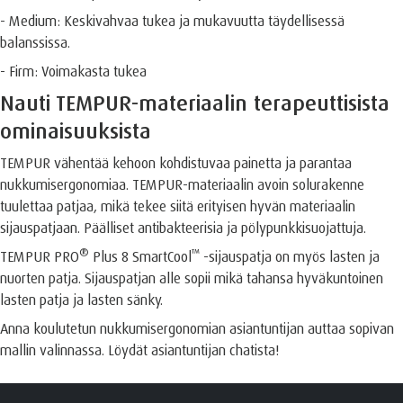
- Medium: Keskivahvaa tukea ja mukavuutta täydellisessä
balanssissa.
- Firm: Voimakasta tukea
Nauti TEMPUR-materiaalin terapeuttisista
ominaisuuksista
TEMPUR vähentää kehoon kohdistuvaa painetta ja parantaa
nukkumisergonomiaa. TEMPUR-materiaalin avoin solurakenne
tuulettaa patjaa, mikä tekee siitä erityisen hyvän materiaalin
sijauspatjaan. Päälliset antibakteerisia ja pölypunkkisuojattuja.
®️
™️
TEMPUR PRO
Plus 8 SmartCool
-sijauspatja on myös lasten ja
nuorten patja. Sijauspatjan alle sopii mikä tahansa hyväkuntoinen
lasten patja ja lasten sänky.
Anna koulutetun nukkumisergonomian asiantuntijan auttaa sopivan
mallin valinnassa. Löydät asiantuntijan chatista!