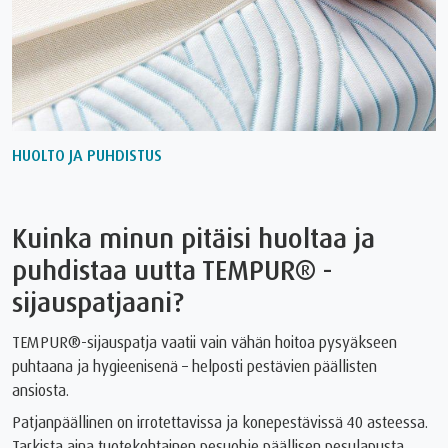
HUOLTO JA PUHDISTUS
Kuinka minun pitäisi huoltaa ja
puhdistaa uutta TEMPUR®️ -
sijauspatjaani?
TEMPUR®-sijauspatja vaatii vain vähän hoitoa pysyäkseen
puhtaana ja hygieenisenä – helposti pestävien päällisten
ansiosta.
Patjanpäällinen on irrotettavissa ja konepestävissä 40 asteessa.
Tarkista aina tuotekohtainen pesuohje päällisen pesulapusta.