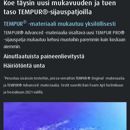
Koe täysin uusi mukavuuden ja tuen
taso TEMPUR®-sijauspatjoilla
®
TEMPUR
-materiaali mukautuu yksilöllisesti
TEMPUR® Advanced -materiaalia sisältävä uusi TEMPUR PRO®
-sijauspatja mukautuu kehosi muotoihin paremmin kuin koskaan
aiemmin.
Ainutlaatuista paineenlievitystä
Häiriötöntä unta
*Perustuu sisäisiin testeihin, joissa verrattiin TEMPUR® Original -materiaalia
ja TEMPUR® Advanced -materiaalia. Testit suoritti Dan-Foam ApS helmikuun
ja heinäkuun 2021 välillä.