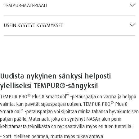
TEMPUR-MATERIAALI
USEIN KYSYTYT KYSYMYKSET
Uudista nykyinen sänkysi helposti
ylelliseksi TEMPUR®️-sängyksi!
®️
™️
TEMPUR PRO
Plus 8 SmartCool
-petauspatja on varma ja helppo
®️
valinta, kun päivität sijauspatjasi uuteen. TEMPUR PRO
Plus 8
™️
SmartCool
-petauspatjan voi sijoittaa minkä tahansa hyväkuntoisen
patjan päälle. Materiaali, joka on syntynyt NASAn alun perin
kehittämästä tekniikasta on nyt saatavilla myös eri tuen tunteilla:
- Soft: Ylellisen pehmeä, mutta myös tukea antava