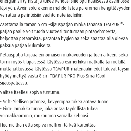
energian siirtymistä ja tukee kehoasi sille optimaalisessa asennossa
läpi yön. Avoin solurakenne mahdollistaa paremman hengittävyyden
verrattuna perinteisiin vaahtomateriaaleihin.
®
Asettamalla tämän 5 cm -sijauspatjan minkä tahansa TEMPUR
-
patjan päälle voit tuoda vuoteesi tuntumaan pintapehmeyttä,
helpottaa petaamista, parantaa hygieniaa sekä säästää alla olevaa
paksua patjaa kulumiselta.
Petauspatja tarjoaa erinomaisen mukavuuden ja tuen arkeen, sekä
toimii myös tilapäisessä käytössä esimerkiksi matkalla tai mökillä,
mutta jatkuvassa käytössä TEMPUR-materiaalin edut tulevat täysin
hyödynnettyä vasta 8 cm TEMPUR PRO Plus SmartCool -
sijauspatjassa.
Valitse itsellesi sopiva tuntuma:
- Soft: Ylellisen pehmeä, kevyempää tukea antava tunne
- Firm: Jämäkkä tunne, joka antaa täydellistä tukea
voimakkaammin, mukautuen samalla kehoosi
Huomioithan että sopiva malli on tärkeä kartoittaa