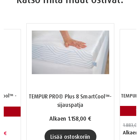
Cool™ -
TEMPUR 
TEMPUR PRO® Plus 8 SmartCool™-
sijauspatja
V
Alkaen
1.158,00 €
1.883,00
Alkaen
00 €
Lisää ostoskoriin