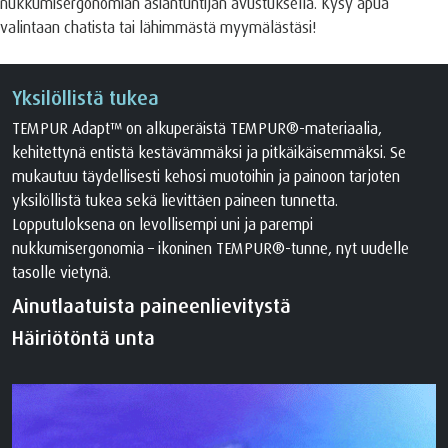
nukkumisergonomian asiantuntijan avustuksella. Kysy apua
valintaan chatista tai lähimmästä myymälästäsi!
Yksilöllistä tukea
TEMPUR Adapt™ on alkuperäistä TEMPUR®-materiaalia,
kehitettynä entistä kestävämmäksi ja pitkäikäisemmäksi. Se
mukautuu täydellisesti kehosi muotoihin ja painoon tarjoten
yksilöllistä tukea sekä lievittäen paineen tunnetta.
Lopputuloksena on levollisempi uni ja parempi
nukkumisergonomia – ikoninen TEMPUR®-tunne, nyt uudelle
tasolle vietynä.
Ainutlaatuista paineenlievitystä
Häiriötöntä unta