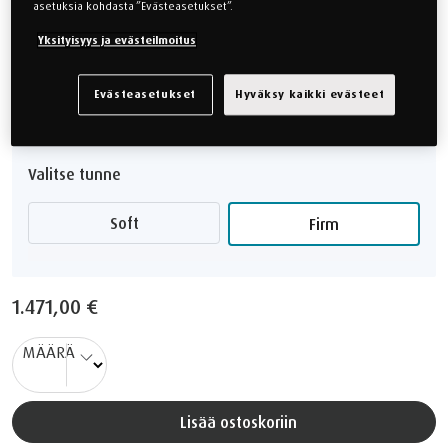
asetuksia kohdasta ”Evästeasetukset”.
105x200x5 cm
120x200x5 cm
Yksityisyys ja evästeilmoitus
140x200x5 cm
160x200x5 cm
Evästeasetukset
Hyväksy kaikki evästeet
Näytä lisää kokoja
Valitse tunne
Soft
Firm
1.471,00 €
MÄÄRÄ
Lisää ostoskoriin