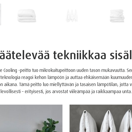
äätelevää tekniikkaa sis
re Cooling -peitto tuo mikrokuitupeittoon uuden tason mukavuutta. S
 teknologia reagoi kehon lämpöön ja auttaa ehkäisemään kuumuuden 
ön aikana. Tämä peitto luo miellyttävän ja tasaisen lämpötilan, jotta 
levollisesti – erityisesti, jos arvostat viileämpää ja raikkaampaa unta.