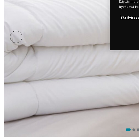
Käytämme evä
hyväksyä ka
Yksityisyy