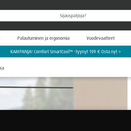
t
Palautuminen ja ergonomia
Vuodevaatteet
UUTUUS! TEMPUR PRO® Coolquilt -patjamallisto n
nsa