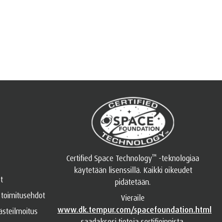
™
Certified Space Technology
-teknologiaa
käytetään lisenssillä. Kaikki oikeudet
t
pidätetään.
toimitusehdot
Vieraile
www.dk.tempur.com/spacefoundation.html
ästeilmoitus
saadaksesi tietoja sertifioinnista.