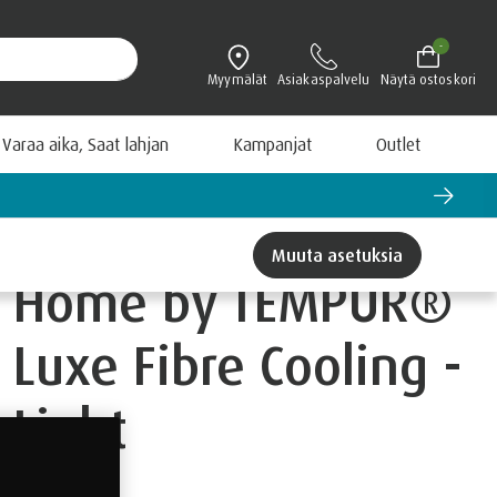
-
Myymälät
Asiakaspalvelu
Näytä ostoskori
Varaa aika, Saat lahjan
Kampanjat
Outlet
yt -15 % Hyödynnä tutustumistarjous >
Muuta asetuksia
Home by TEMPUR®
Luxe Fibre Cooling -
Light