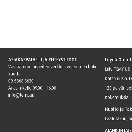
ASIAKASPALVELU JA YHTEYSTIEDOT
Löydä Oma 
Vastaamme nopeiten verkkosivujemme chatin
Liity TEMPUR
kautta.
Katso uusin 
09 5868 3630
Arkisin kello 09.00 - 16.00
120 päivän se
info@tempur.fi
Kokemuksia T
Huolto Ja Ta
Laatutakuu, ho
AJANKOHTAISI