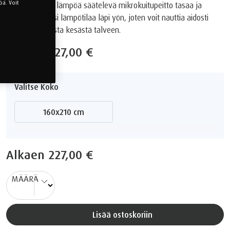
ä. Voit
Innovatiivinen, lämpöä säätelevä mikrokuitupeitto tasaa ja
säätelee kehosi lämpötilaa läpi yön, joten voit nauttia aidosti
levollisista unista kesästä talveen.
Alkaen
227,00 €
Valitse Koko
160x210 cm
Alkaen
227,00 €
MÄÄRÄ
Lisää ostoskoriin