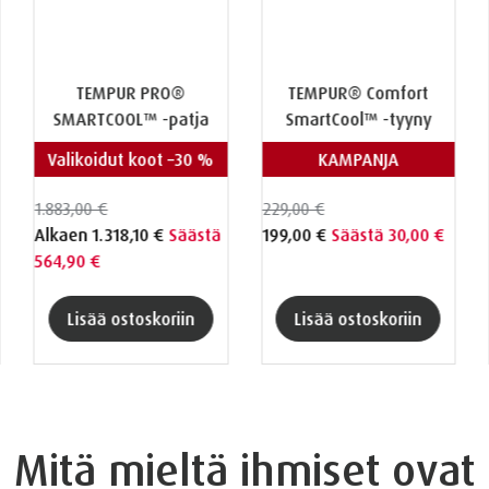
TEMPUR PRO®
TEMPUR® Comfort
SMARTCOOL™ -patja
SmartCool™ -tyyny
Valikoidut koot –30 %
KAMPANJA
1.883,00 €
229,00 €
Alkaen
1.318,10 €
Säästä
199,00 €
Säästä 30,00 €
564,90 €
Lisää ostoskoriin
Lisää ostoskoriin
Mitä mieltä ihmiset ovat