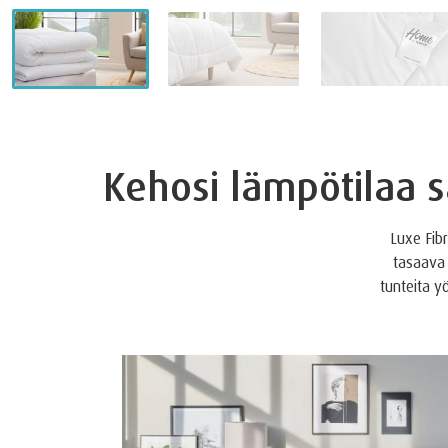
Kehosi lämpötilaa s
Luxe Fib
tasaava
tunteita y