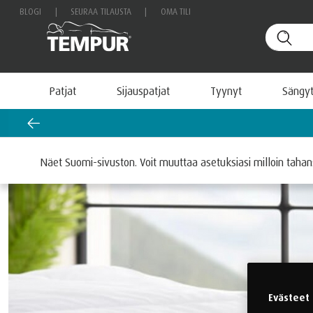
BLOGI
|
SEURAA TILAUSTA
|
OMA TILI
Patjat
Sijauspatjat
Tyynyt
Sängy
Etusivu
Vuodevaatteet
Lakanat
Näet Suomi-sivuston. Voit muuttaa asetuksiasi milloin taha
Evästeet