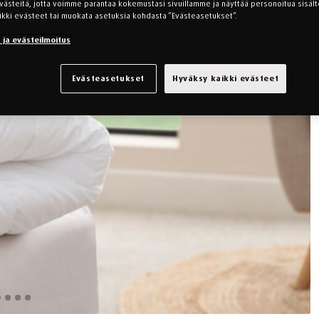
steitä, jotta voimme parantaa kokemustasi sivuillamme ja näyttää personoitua sisältö
ikki evästeet tai muokata asetuksia kohdasta ”Evästeasetukset”.
s ja evästeilmoitus
Evästeasetukset
Hyväksy kaikki evästeet