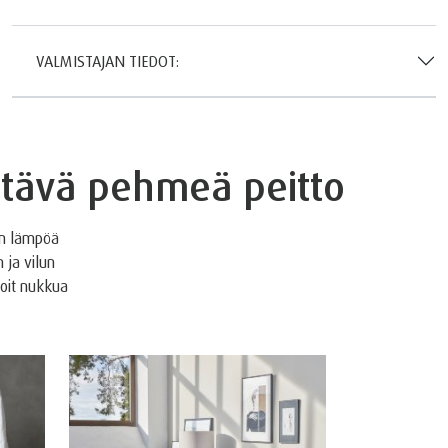
VALMISTAJAN TIEDOT:
ältävä pehmeä peitto
en lämpöä
ja vilun
voit nukkua