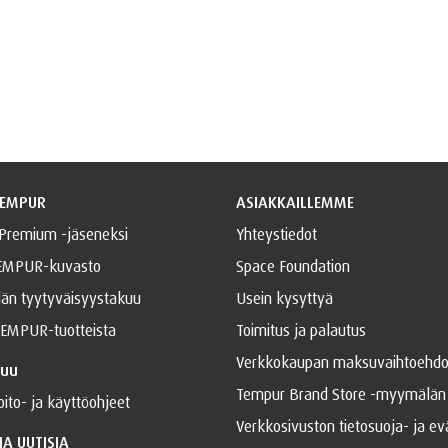
TEMPUR
ASIAKKAILLEMME
 Premium -jäseneksi
Yhteystiedot
TEMPUR-kuvasto
Space Foundation
län tyytyväisyystakuu
Usein kysyttyä
EMPUR-tuotteista
Toimitus ja palautus
Verkkokaupan maksuvaihtoehdo
kuu
Tempur Brand Store -myymälän 
ito- ja käyttöohjeet
Verkkosivuston tietosuoja- ja ev
A UUTISIA