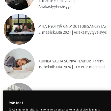
4. marraskuuta, 2024 |
Asiakastyytyväisyys
MITÄ HYÖTYJÄ ON MOOTTORISÄNGYSTÄ?
5. maaliskuuta 2024 | Asiakastyytyväisyys
KUINKA VALITA SOPIVA TEMPUR-TYYNY?
15. helmikuuta 2024 | TEMPUR-materiaali
NUKKUJAN LÄMPÖTILAA SÄÄTELEVÄ
PEITTO PARANTAA UNEN LAATUA
Evästeet
21. helmikuuta 2024 | TEMPUR-materiaali
Käytämme evästeitä, jotta voimme parantaa kokemustasi sivuillamme ja