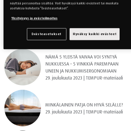
näyttää personoitua sisältöä. Voit hyväksyä kaikki evästeet tai muokata
asetuksia kohdasta ”Evästeasetukset”.
Yksityisyys ja evästeilmoitus
HALPAJÄLJITELMÄ VAI AITO TEMPUR?
VARO HUIJAUSTA!
29. joulukuuta 2023 | TEMPUR-materiaali
Evästeasetukset
Hyväksy kaikki evästeet
NÄMÄ 5 YLEISTÄ VAIVAA VOI SYNTYÄ
NUKKUESSA – 5 VINKKIÄ PAREMPAAN
UNEEN JA NUKKUMISERGONOMIAAN
29. joulukuuta 2023 | TEMPUR-materiaali
MINKÄLAINEN PATJA ON HYVÄ SELÄLLE?
29. joulukuuta 2023 | TEMPUR-materiaali