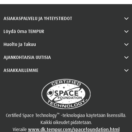
ASIAKASPALVELU JA YHTEYSTIEDOT
Löydä Oma TEMPUR
Huolto Ja Takuu
AJANKOHTAISIA UUTISIA
ASIAKKAILLEMME
™
Certified Space Technology
-teknologiaa käytetään lisenssillä.
Kaikki oikeudet pidätetään.
Vieraile
www.dk.tempur.com/spacefoundation.html