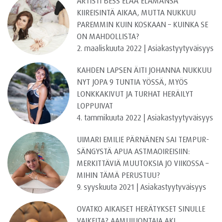
ARTISTI BESS ELÄÄ ELÄMÄNSÄ
KIIREISINTÄ AIKAA, MUTTA NUKKUU
PAREMMIN KUIN KOSKAAN – KUINKA SE
ON MAHDOLLISTA?
2. maaliskuuta 2022 | Asiakastyytyväisyys
KAHDEN LAPSEN ÄITI JOHANNA NUKKUU
NYT JOPA 9 TUNTIA YÖSSÄ, MYÖS
LONKKAKIVUT JA TURHAT HERÄILYT
LOPPUIVAT
4. tammikuuta 2022 | Asiakastyytyväisyys
UIMARI EMILIE PÄRNÄNEN SAI TEMPUR-
SÄNGYSTÄ APUA ASTMAOIREISIIN:
MERKITTÄVIÄ MUUTOKSIA JO VIIKOSSA –
MIHIN TÄMÄ PERUSTUU?
9. syyskuuta 2021 | Asiakastyytyväisyys
OVATKO AIKAISET HERÄTYKSET SINULLE
VAIKEITA? AAMUJUONTAJA AKI