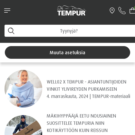
UUTUUS! TEMPUR PRO® Coolquilt -
patjamallisto nyt -15 % Hyödynnä
tutustumistarjous >
Näet Suomi-sivuston. Voit muuttaa asetuksiasi milloin
Etusivu
/
Arkisto
tahansa
Blogiartikkeliarkisto
Muuta asetuksia
WELL02 X TEMPUR - ASIANTUNTIJOIDEN
VINKIT YLIVIREYDEN PURKAMISEEN
4. marraskuuta, 2024 | TEMPUR-materiaali
MÄKIHYPPÄÄJÄ EETU NOUSIAINEN
SUOSITTELEE TEMPURIA NIIN
KOTIKÄYTTÖÖN KUIN REISSUN